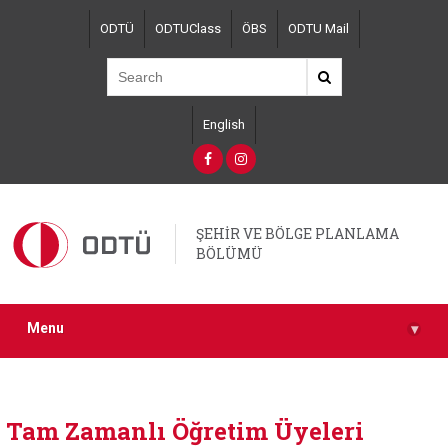
Skip
ODTÜ
ODTUClass
ÖBS
ODTU Mail
to
main
content
English
ŞEHİR VE BÖLGE PLANLAMA
BÖLÜMÜ
Menu
▾
Tam Zamanlı Öğretim Üyeleri