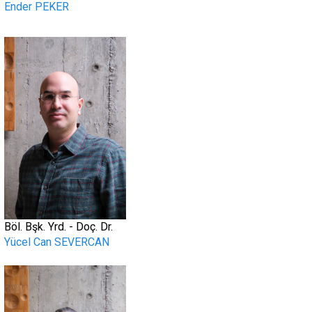
Ender PEKER
.
Böl. Bşk. Yrd. - Doç. Dr.
Yücel Can SEVERCAN
.