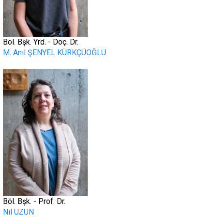
Böl. Bşk. Yrd. - Doç. Dr.
M. Anıl ŞENYEL KÜRKÇÜOĞLU
.
Böl. Bşk. - Prof. Dr.
Nil UZUN