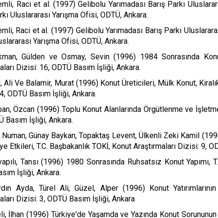
mli, Raci et al. (1997) Gelibolu Yarımadası Barış Parkı Uluslarar
rkı Uluslararası Yarışma Ofisi, ODTÜ, Ankara.
mli, Raci et al. (1997) Gelibolu Yarımadası Barış Parkı Uluslarara
uslararası Yarışma Ofisi, ODTÜ, Ankara.
kman, Gülden ve Osmay, Sevin (1996) 1984 Sonrasında Konut 
aları Dizisi: 16, ODTÜ Basım İşliği, Ankara.
l, Ali Ve Balamir, Murat (1996) Konut Üreticileri, Mülk Konut, Kiral
14, ODTÜ Basım İşliği, Ankara.
ban, Özcan (1996) Toplu Konut Alanlarında Örgütlenme ve İşletme, 
 Basım İşliği, Ankara.
 Numan, Günay Baykan, Topaktaş Levent, Ülkenli Zeki Kamil (199
e Etkileri, T.C. Başbakanlık TOKİ, Konut Araştırmaları Dizisi: 9, O
apılı, Tansı (1996) 1980 Sonrasında Ruhsatsız Konut Yapımı, T.C
ım İşliği, Ankara.
ydın Ayda, Türel Ali, Güzel, Alper (1996) Konut Yatırımlarını
aları Dizisi: 3, ODTÜ Basım İşliği, Ankara
li, İlhan (1996) Türkiye'de Yaşamda ve Yazında Konut Sorununun G