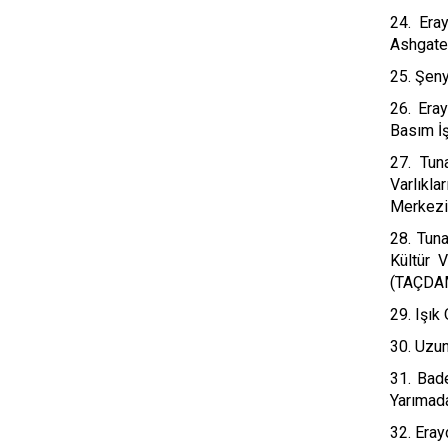
24. Era
Ashgate,
25. Şeny
26. Era
Basım İş
27. Tun
Varlıkl
Merkezi
28. Tuna
Kültür 
(TAÇDA
29. Işık
30. Uzun
31. Bade
Yarımad
32. Eray