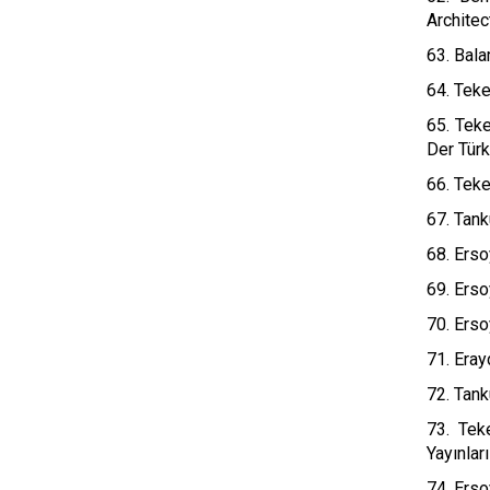
Architec
63. Bala
64. Teke
65. Teke
Der Türk
66. Teke
67. Tank
68. Erso
69. Erso
70. Erso
71. Eray
72. Tank
73. Tek
Yayınlar
74. Erso