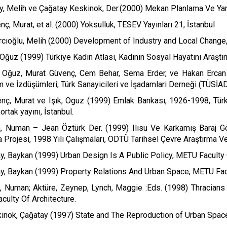
y, Melih ve Çağatay Keskinok, Der.(2000) Mekan Planlama Ve Yarg
nç, Murat, et al. (2000) Yoksulluk, TESEV Yayınları 21, İstanbul
rcıoğlu, Melih (2000) Development of Industry and Local Change,
, Oğuz (1999) Türkiye Kadın Atlası, Kadının Sosyal Hayatını Araşt
k, Oğuz, Murat Güvenç, Cem Behar, Sema Erder, ve Hakan Ercan 
ve İzdüşümleri, Türk Sanayicileri ve İşadamlari Derneği (TÜSİAD)
enç, Murat ve Işık, Oguz (1999) Emlak Bankası, 1926-1998, Tür
ortak yayını, İstanbul.
, Numan – Jean Öztürk Der. (1999) Ilısu Ve Karkamış Baraj Gölle
 Projesi, 1998 Yılı Çalışmaları, ODTÜ Tarihsel Çevre Araştırma
y, Baykan (1999) Urban Design Is A Public Policy, METU Faculty 
y, Baykan (1999) Property Relations And Urban Space, METU Facu
a, Numan; Aktüre, Zeynep, Lynch, Maggie :Eds. (1998) Thracians
ulty Of Architecture.
inok, Çağatay (1997) State and The Reproduction of Urban Space