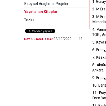
1. Günay
Bireysel Araştırma Projeleri
2. M.Ers
Yayınlanan Kitaplar
3. M.Er
Tezler
Mimarlık
4. Pamir
TOKİ, An
Son Güncelleme:
02/10/2020 - 11:43
5. Kayas
6. Ersoy
7. Keski
8. Aktür
Ankara.
9. Ersoy
10. Barl
11. Era
Dost Yay
12. Bayk