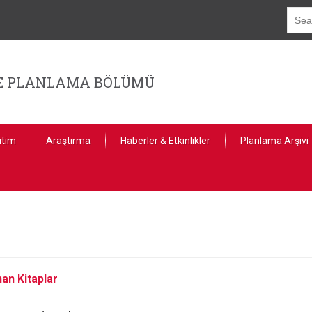
GE PLANLAMA BÖLÜMÜ
itim
Araştırma
Haberler & Etkinlikler
Planlama Arşivi
nan Kitaplar