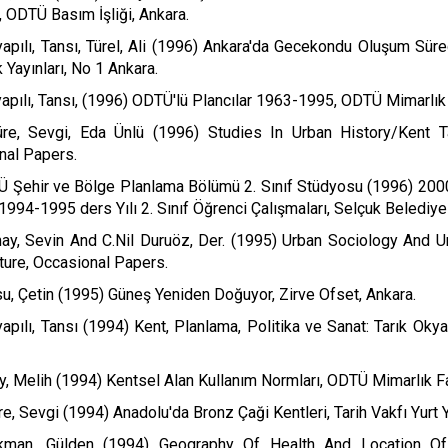
2, ODTÜ Basım İşliği, Ankara.
apılı, Tansı, Türel, Ali (1996) Ankara'da Gecekondu Oluşum Süre
k Yayınları, No 1 Ankara.
apılı, Tansı, (1996) ODTÜ'lü Plancılar 1963-1995, ODTÜ Mimarlık 
üre, Sevgi, Eda Ünlü (1996) Studies In Urban History/Kent Ta
nal Papers.
 Şehir ve Bölge Planlama Bölümü 2. Sınıf Stüdyosu (1996) 2000'
994-1995 ders Yılı 2. Sınıf Öğrenci Çalışmaları, Selçuk Belediyes
ay, Sevin And C.Nil Duruöz, Der. (1995) Urban Sociology And U
ture, Occasional Papers.
u, Çetin (1995) Güneş Yeniden Doğuyor, Zirve Ofset, Ankara.
apılı, Tansı (1994) Kent, Planlama, Politika ve Sanat: Tarık Okya
y, Melih (1994) Kentsel Alan Kullanım Normları, ODTÜ Mimarlık Fa
re, Sevgi (1994) Anadolu'da Bronz Çaği Kentleri, Tarih Vakfı Yurt Ya
kman, Gülden (1994) Geography Of Health And Location Of 