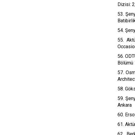
Dizisi: 
53. Şeny
Batıbirli
54. Şeny
55. Akt
Occasio
56. ODTÜ
Bölümü 1
57. Osm
Architec
58. Göks
59. Şeny
Ankara
60. Erso
61. Aktü
62. Ber