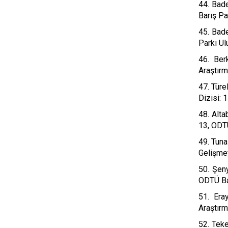
44. Bade
Barış Pa
45. Bade
Parkı Ul
46. Ber
Araştırm
47. Türe
Dizisi: 
48. Alta
13, ODTÜ
49. Tuna
Gelişmey
50. Şeny
ODTÜ Bas
51. Era
Araştırm
52. Teke