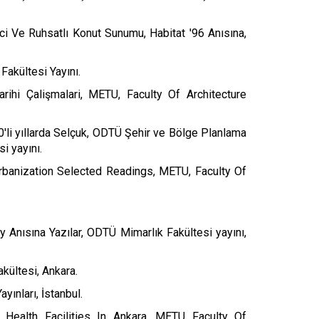
ci Ve Ruhsatlı Konut Sunumu, Habitat '96 Anısına,
Fakültesi Yayını.
rihi Çalişmalari, METU, Faculty Of Architecture
li yıllarda Selçuk, ODTÜ Şehir ve Bölge Planlama
i yayını.
rbanization Selected Readings, METU, Faculty Of
y Anısına Yazılar, ODTÜ Mimarlık Fakültesi yayını,
kültesi, Ankara.
yınları, İstanbul.
Health Facilities In Ankara, METU Faculty Of