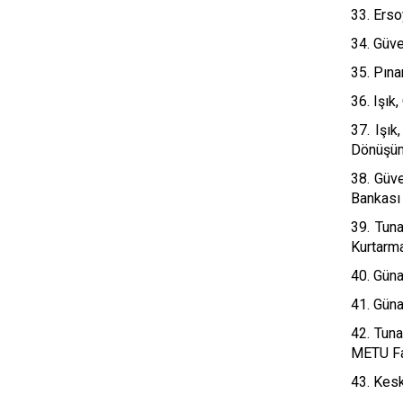
33. Erso
34. Güve
35. Pına
36. Işık
37. Işı
Dönüşüm 
38. Güv
Bankası 
39. Tuna
Kurtarma
40. Güna
41. Güna
42. Tun
METU Fac
43. Kesk