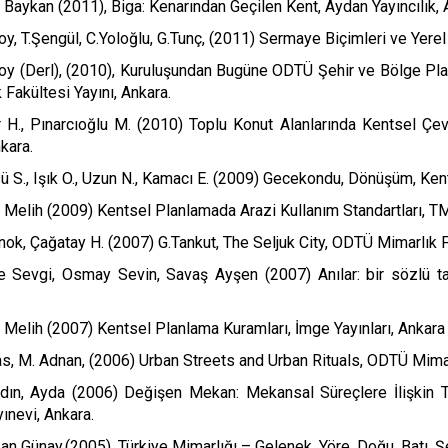
 Baykan (2011), Biga: Kenarından Geçilen Kent, Aydan Yayıncılık,
oy, T.Şengül, C.Yoloğlu, G.Tunç, (2011) Sermaye Biçimleri ve Yer
soy (Derl), (2010), Kuruluşundan Bugüne ODTÜ Şehir ve Bölge Pl
 Fakültesi Yayını, Ankara.
 H., Pınarcıoğlu M. (2010) Toplu Konut Alanlarında Kentsel Çev
kara.
ü S., Işık O., Uzun N., Kamacı E. (2009) Gecekondu, Dönüşüm, Ke
, Melih (2009) Kentsel Planlamada Arazi Kullanım Standartları, 
nok, Çağatay H. (2007) G.Tankut, The Seljuk City, ODTÜ Mimarlık Fa
e Sevgi, Osmay Sevin, Savaş Ayşen (2007) Anılar: bir sözlü tar
, Melih (2007) Kentsel Planlama Kuramları, İmge Yayınları, Ankara
as, M. Adnan, (2006) Urban Streets and Urban Rituals, ODTÜ Mimarl
ydın, Ayda (2006) Değişen Mekan: Mekansal Süreçlere İlişkin T
ınevi, Ankara.
an Günay,(2005), Türkiye Mimarlığı – Gelenek, Yöre, Doğu, Batı, Şe