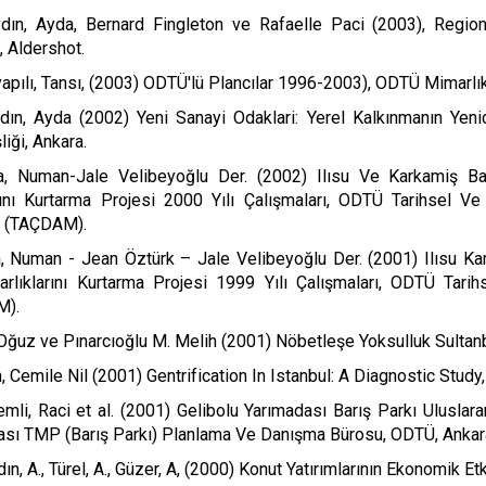
ydın, Ayda, Bernard Fingleton ve Rafaelle Paci (2003), Reg
 Aldershot.
apılı, Tansı, (2003) ODTÜ'lü Plancılar 1996-2003), ODTÜ Mimarlık
ydın, Ayda (2002) Yeni Sanayi Odaklari: Yerel Kalkınmanın Yen
liği, Ankara.
a, Numan-Jale Velibeyoğlu Der. (2002) Ilısu Ve Karkamiş Bara
arını Kurtarma Projesi 2000 Yılı Çalışmaları, ODTÜ Tarihsel Ve
 (TAÇDAM).
, Numan - Jean Öztürk – Jale Velibeyoğlu Der. (2001) Ilısu Kar
Varlıklarını Kurtarma Projesi 1999 Yılı Çalışmaları, ODTÜ Ta
M).
 Oğuz ve Pınarcıoğlu M. Melih (2001) Nöbetleşe Yoksulluk Sultanbey
, Cemile Nil (2001) Gentrification In Istanbul: A Diagnostic Stu
mli, Raci et al. (2001) Gelibolu Yarımadası Barış Parkı Uluslarar
ası TMP (Barış Parkı) Planlama Ve Danışma Bürosu, ODTÜ, Ankar
dın, A., Türel, A., Güzer, A, (2000) Konut Yatırımlarının Ekonomik E