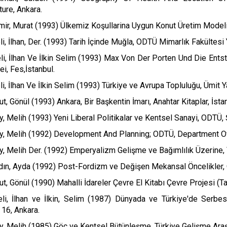
ture, Ankara.
mir, Murat (1993) Ülkemiz Koşullarina Uygun Konut Üretim Modeli
li, İlhan, Der. (1993) Tarih İçinde Muğla, ODTÜ Mimarlık Fakültesi 
li, İlhan Ve İlkin Selim (1993) Max Von Der Porten Und Die Ent
ei, Fes,İstanbul.
li, İlhan Ve İlkin Selim (1993) Türkiye ve Avrupa Topluluğu, Ümit Ya
ut, Gönül (1993) Ankara, Bir Başkentin İmarı, Anahtar Kitaplar, İsta
y, Melih (1993) Yeni Liberal Politikalar ve Kentsel Sanayi, ODTÜ
y, Melih (1992) Development And Planning; ODTÜ, Department Of 
y, Melih Der. (1992) Emperyalizm Gelişme ve Bağımlılık Üzerine, V
dın, Ayda (1992) Post-Fordizm ve Değişen Mekansal Öncelikler, 
ut, Gönül (1990) Mahalli İdareler Çevre El Kitabı Çevre Projesi (T
eli, İlhan ve İlkin, Selim (1987) Dünyada ve Türkiye'de Serb
ı 16, Ankara.
y, Melih (1985) Göç ve Kentsel Bütünleşme, Türkiye Gelişme Araştı