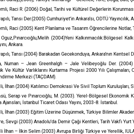
mli, Raci R. (2006) Doğal, Tarihi ve Kültürel Değerlerin Korunmas
apılı, Tansı Der.(2005) Cumhuriyet'in Ankara'sı, ODTÜ Yayıncılık, A
mli, Raci (2005) Kent Planlama ve Tasarım Öğrencilerine Notlar,
, Oguz,Pınarcıoğlu,Melih (2004)Yeni Kalkınmacılık:Bölgesel Kal
yını, Ankara.
apılı, Tansı (2004) Barakadan Gecekonduya, Ankara'nın Kentsel D
a, Numan – Jean Greenhalgh – Jale Velibeyoğlu Der. (2004) I
ik Ve Kültür Varlıklarını Kurtarma Projesi 2000 Yılı Çalışmaları,
ndirme Merkezi (TAÇDAM).
li, İlhan (2004) Katılımcı Demokrasi Ve Sivil Toplum Kuruluşları, 
sü, Serap ve Pınarcıoğlu, M. (2003). Yerel-Bölgesel Ekonomik K
 Ajansları, İstanbul Ticaret Odası Yayını, 2003-8. İstanbul.
li, İlhan (2003) Eğitim Üzerine Düşünmek, Türkiye Bilimler Akadem
re, Sevgi (2003) Anadolu'da Demir Çaği Kentleri, Tarih Vakfı Yurt 
li İlhan – İlkin Selim (2003) Avrupa Birliği Türkiye ve Yerellik, IU