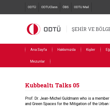
Skip
ODTÜ
ODTUClass
ÖBS
ODTU Mail
to
main
content
ŞEHİR VE BÖL
Ana Sayfa
Hakkımızda
Kişiler
Eğ
Mezunlar
Kubbealtı Talks 05
Prof. Dr. Jean-Michel Guldmann who is a member of
and Green Spaces for the Mitigation of the Urban 