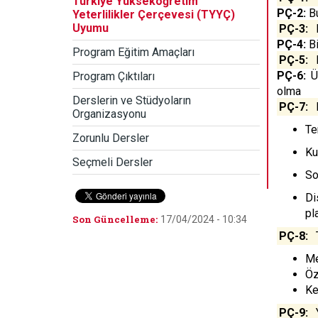
Türkiye Yükseköğretim
PÇ-2:
Bu
Yeterlilikler Çerçevesi (TYYÇ)
Uyumu
PÇ-3:
M
PÇ-4:
Bi
Program Eğitim Amaçları
PÇ-5:
E
PÇ-6:
Üs
Program Çıktıları
olma
Derslerin ve Stüdyoların
PÇ-7:
P
Organizasyonu
Te
Zorunlu Dersler
Ku
Seçmeli Dersler
So
Di
pl
Son Güncelleme:
17/04/2024 - 10:34
PÇ-8:
T
Me
Öz
Ke
PÇ-9: