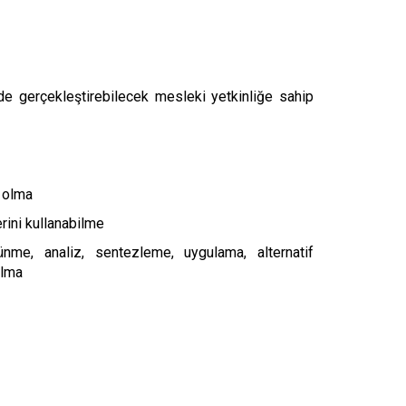
yde gerçekleştirebilecek mesleki yetkinliğe sahip
 olma
rini kullanabilme
ünme, analiz, sentezleme, uygulama, alternatif
olma