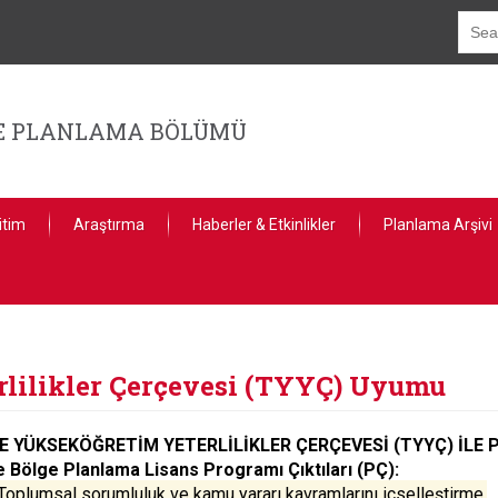
GE PLANLAMA BÖLÜMÜ
itim
Araştırma
Haberler & Etkinlikler
Planlama Arşivi
rlilikler Çerçevesi (TYYÇ) Uyumu
E YÜKSEKÖĞRETİM YETERLİLİKLER ÇERÇEVESİ (TYYÇ) İLE P
e Bölge Planlama Lisans Programı Çıktıları (PÇ):
oplumsal sorumluluk ve kamu yararı kavramlarını içselleştirme