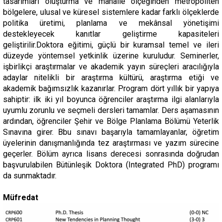
tasarımları oluşturma ve mahalle ölçeğinden metropoliten
bölgelere, ulusal ve küresel sistemlere kadar farklı ölçeklerde
politika üretimi, planlama ve mekânsal yönetişimi
destekleyecek kanıtlar geliştirme kapasiteleri
geliştirilir.Doktora eğitimi, güçlü bir kuramsal temel ve ileri
düzeyde yöntemsel yetkinlik üzerine kuruludur. Seminerler,
işbirlikçi araştırmalar ve akademik yayın süreçleri aracılığıyla
adaylar nitelikli bir araştırma kültürü, araştırma etiği ve
akademik bağımsızlık kazanırlar. Program dört yıllık bir yapıya
sahiptir: ilk iki yıl boyunca öğrenciler araştırma ilgi alanlarıyla
uyumlu zorunlu ve seçmeli dersleri tamamlar. Ders aşamasının
ardından, öğrenciler Şehir ve Bölge Planlama Bölümü Yeterlik
Sınavına girer. Bbu sınavı başarıyla tamamlayanlar, öğretim
üyelerinin danışmanlığında tez araştırması ve yazım sürecine
geçerler. Bölüm ayrıca lisans derecesi sonrasında doğrudan
başvurulabilen Bütünleşik Doktora (Integrated PhD) programı
da sunmaktadır.
Müfredat