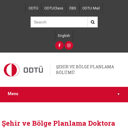
Skip
ODTÜ
ODTUClass
ÖBS
ODTU Mail
to
main
content
English
ŞEHİR VE BÖLGE PLANLAMA
BÖLÜMÜ
Menu
▾
Şehir ve Bölge Planlama Doktora