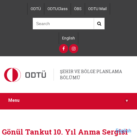
Skip
ODTÜ
ODTUClass
ÖBS
ODTU Mail
to
main
content
English
ŞEHİR VE BÖLGE PLANLAMA
BÖLÜMÜ
Menu
▾
Gönül Tankut 10. Yıl Anma Sergisi
English