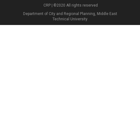
CRP | ©2020 All rights reserved
Department of City and Regional Planning, Middle East
Technical University