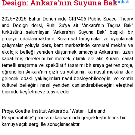
Design: Ankara'nın Suyuna Bak
English
2025–2026 Bahar Döneminde CRP406
Public Space Theory
and Design
dersi, Ruhi Su'ya ait "Ankara'nın Taşına Bak"
türküsünü selamlayan "Ankara'nın Suyuna Bak" başlıklı bir
projeye odaklanmaktadır. Kuramsal tartışmalar ve uygulamalı
çalışmalar yoluyla ders, kent merkezinde kamusal mekânı ve
ekolojik belleği yeniden düşünmek amacıyla
Ankara'nın, üzeri
kapatılmış derelerini
bir mercek olarak ele alır. Kuram, sanat
temelli araştırma ve spekülatif tasarımı bir araya getiren proje,
öğrencileri Ankara'nın gizli su yollarının kamusal mekâna dair
gelecek odaklı yaklaşımları nasıl besleyebileceğini ve kentin
kültürel belleğini nasıl yeniden canlandırabileceğini eleştirel
biçimde keşfetmeye teşvik eder.
Proje, Goethe-Institut Ankara'da, "Water - Life and
Responsibility" programı kapsamında gerçekleştirilecek bir
kamuya açık sergi ile sonuçlanacaktır.