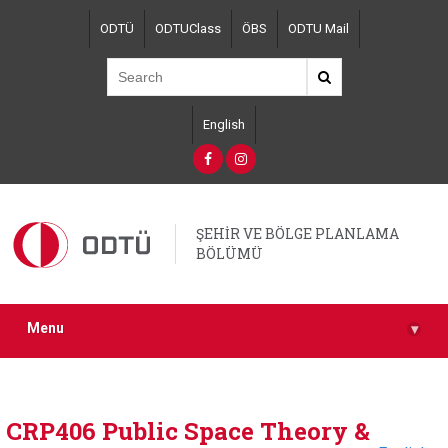
Skip
ODTÜ
ODTUClass
ÖBS
ODTU Mail
to
main
content
English
ŞEHİR VE BÖLGE PLANLAMA
BÖLÜMÜ
Menu
▾
CRP406 Public Space Theory &