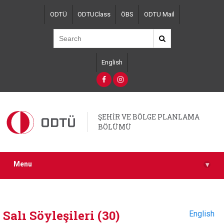
Skip
ODTÜ
ODTUClass
ÖBS
ODTU Mail
to
main
content
English
ŞEHİR VE BÖLGE PLANLAMA
BÖLÜMÜ
Menu
▾
Salı Söyleşileri (30)
English