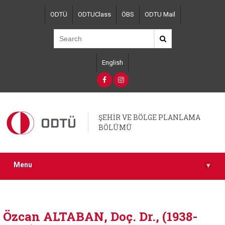
Skip
ODTÜ
ODTUClass
ÖBS
ODTU Mail
to
main
content
English
ŞEHİR VE BÖLGE PLANLAMA
BÖLÜMÜ
Menu
▾
Özcan ALTABAN, Doç. Dr., (1938-