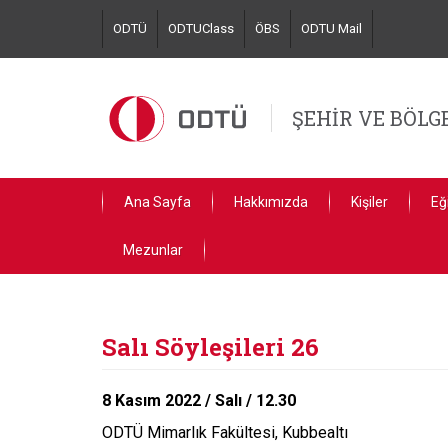
Skip
ODTÜ
ODTUClass
ÖBS
ODTU Mail
to
main
content
ŞEHİR VE BÖL
Ana Sayfa
Hakkımızda
Kişiler
Eğ
Mezunlar
Salı Söyleşileri 26
8 Kasım 2022 / Salı / 12.30
ODTÜ Mimarlık Fakültesi, Kubbealtı