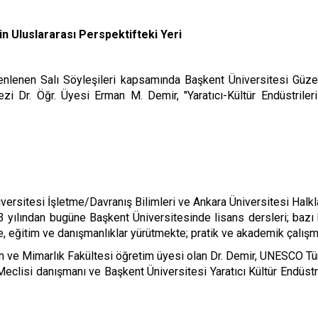
nin Uluslararası Perspektifteki Yeri
lenen Salı Söyleşileri kapsamında Başkent Üniversitesi Güzel 
i Dr. Öğr. Üyesi Erman M. Demir, "Yaratıcı-Kültür Endüstrileri v
ersitesi İşletme/Davranış Bilimleri ve Ankara Üniversitesi Halkla
3 yılından bugüne Başkent Üniversitesinde lisans dersleri; bazı
oje, eğitim ve danışmanlıklar yürütmekte; pratik ve akademik çalış
 ve Mimarlık Fakültesi öğretim üyesi olan Dr. Demir, UNESCO Türki
Meclisi danışmanı ve Başkent Üniversitesi Yaratıcı Kültür Endüst