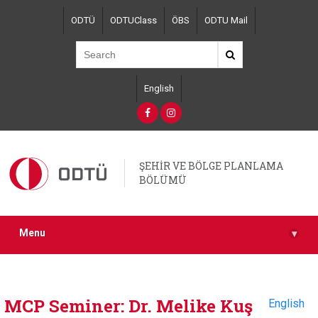
Skip
ODTÜ
ODTUClass
ÖBS
ODTU Mail
to
main
content
English
ŞEHİR VE BÖLGE PLANLAMA
BÖLÜMÜ
Menu
▾
MCP Seminer: Dr. Melike Kuş
English