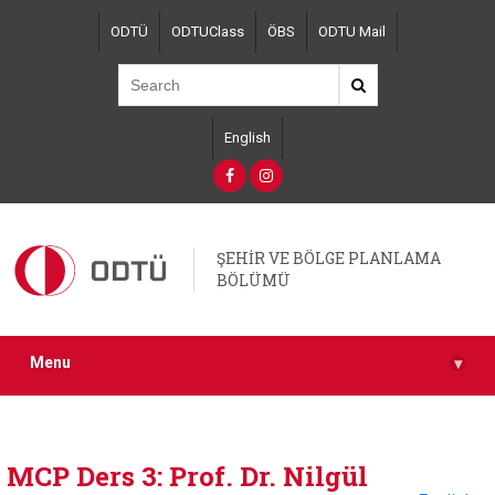
Skip
ODTÜ
ODTUClass
ÖBS
ODTU Mail
to
main
content
English
ŞEHİR VE BÖLGE PLANLAMA
BÖLÜMÜ
Menu
▾
MCP Ders 3: Prof. Dr. Nilgül