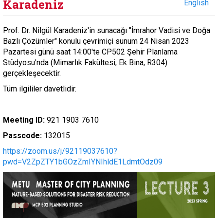
Karadeniz
English
Prof. Dr. Nilgül Karadeniz'in sunacağı "İmrahor Vadisi ve Doğa
Bazlı Çözümler" konulu çevrimiçi sunum 24 Nisan 2023
Pazartesi günü saat 14:00'te CP502 Şehir Planlama
Stüdyosu'nda (Mimarlık Fakültesi, Ek Bina, R304)
gerçekleşecektir.
Tüm ilgililer davetlidir.
Meeting ID:
921 1903 7610
Passcode:
132015
https://zoom.us/j/92119037610?
pwd=V2ZpZTY1bGOzZmIYNIhldE1LdmtOdz09