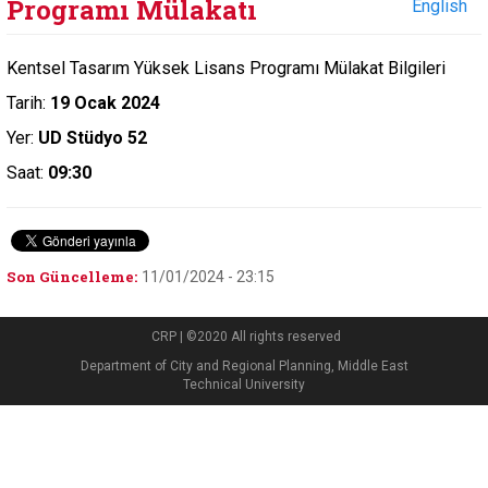
Programı Mülakatı
English
Kentsel Tasarım Yüksek Lisans Programı Mülakat Bilgileri
Tarih:
19 Ocak 2024
Yer:
UD Stüdyo 52
Saat:
09:30
Son Güncelleme:
11/01/2024 - 23:15
CRP | ©2020 All rights reserved
Department of City and Regional Planning, Middle East
Technical University