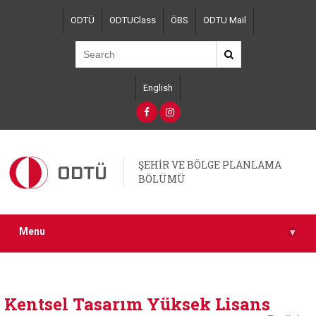
Skip
ODTÜ
ODTUClass
ÖBS
ODTU Mail
to
main
content
English
ŞEHİR VE BÖLGE PLANLAMA
BÖLÜMÜ
Menu
▾
Kentsel Tasarım Yüksek Lisans