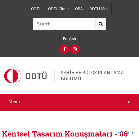
Skip
ODTÜ
ODTUClass
ÖBS
ODTU Mail
to
main
content
English
ŞEHİR VE BÖLGE PLANLAMA
BÖLÜMÜ
Menu
▾
Kentsel Tasarım Konuşmaları - 06
English