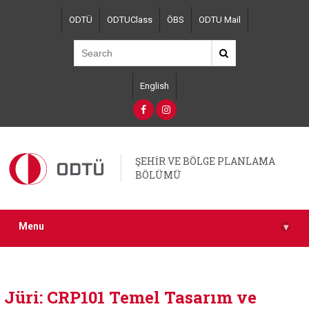
Skip
ODTÜ
ODTUClass
ÖBS
ODTU Mail
to
main
content
English
ŞEHİR VE BÖLGE PLANLAMA
BÖLÜMÜ
Menu
▾
Jüri: CRP101 Temel Tasarım ve