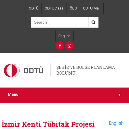
Skip
ODTÜ
ODTUClass
ÖBS
ODTU Mail
to
main
content
English
ŞEHİR VE BÖLGE PLANLAMA
BÖLÜMÜ
Menu
▾
İzmir Kenti Tübitak Projesi
English