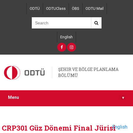
Skip
ODTÜ
ODTUClass
ÖBS
ODTU Mail
to
main
content
English
ŞEHİR VE BÖLGE PLANLAMA
BÖLÜMÜ
Menu
▾
CRP301 Güz Dönemi Final Jürisi
English