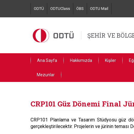
Skip
ODTÜ
ODTUClass
ÖBS
ODTU Mail
to
main
content
ŞEHİR VE BÖL
Ana Sayfa
Hakkımızda
Kişiler
Eğ
Mezunlar
CRP101 Güz Dönemi Final Jür
CRP101 Planlama ve Tasarım Stüdyosu güz dönem
gerçekleştirilecektir. Projelerin ve jürinin tema