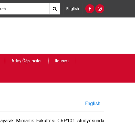
English
Aday Öğrenciler
İletişim
English
şlayarak Mimarlık Fakültesi CRP101 stüdyosunda