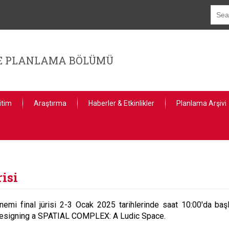
GE PLANLAMA BÖLÜMÜ
itim
Araştırma
Haberler & Etkinlikler
Planlama Arşivi
isi
i final jürisi 2-3 Ocak 2025 tarihlerinde saat 10:00'da ba
sı Designing a SPATIAL COMPLEX: A Ludic Space.