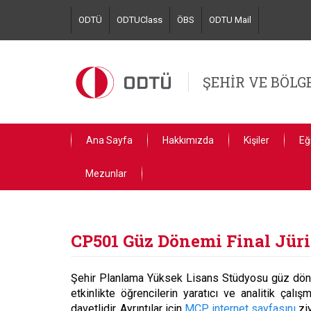
Skip
ODTÜ
ODTUClass
ÖBS
ODTU Mail
to
main
content
ŞEHİR VE BÖL
Ana Sayfa
Hakkımızda
Kişiler
Eğ
Mezunlar
CP501 Güz Dönemi Final Jüri
Şehir Planlama Yüksek Lisans Stüdyosu güz dönem
etkinlikte öğrencilerin yaratıcı ve analitik çalış
davetlidir. Ayrıntılar için
MCP internet sayfasını
zi