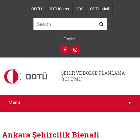
Skip
ODTÜ
ODTUClass
ÖBS
ODTU Mail
to
main
content
English
ŞEHİR VE BÖLGE PLANLAMA
BÖLÜMÜ
Menu
▾
Ankara Şehircilik Bienali