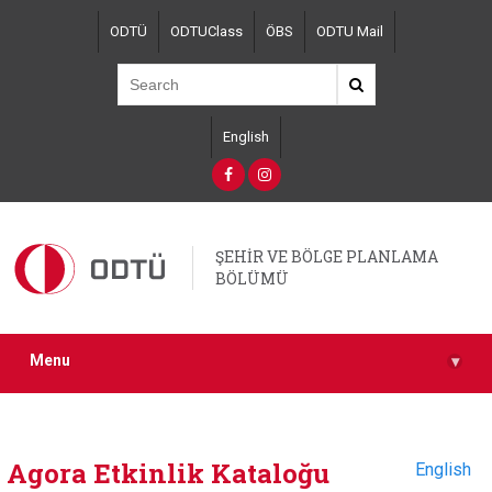
Skip
ODTÜ
ODTUClass
ÖBS
ODTU Mail
to
main
content
English
ŞEHİR VE BÖLGE PLANLAMA
BÖLÜMÜ
Menu
▾
Agora Etkinlik Kataloğu
English