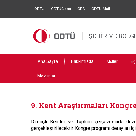
Skip
ODTÜ
ODTUClass
ÖBS
ODTU Mail
to
main
content
ŞEHİR VE BÖL
Ana Sayfa
Hakkımızda
Kişiler
Eğ
Mezunlar
9. Kent Araştırmaları Kongre
Dirençli Kentler ve Toplum çerçevesinde dü
gerçekleştirilecektir. Kongre programı detayları iç