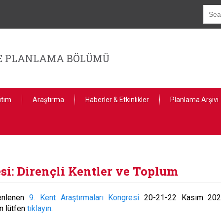
GE PLANLAMA BÖLÜMÜ
itim
Araştırma
Haberler & Etkinlikler
Planlama Arşivi
si: Dirençli Kentler ve Toplum
zenlenen
9. Kent Araştırmaları Kongresi
20-21-22 Kasım 2024
in lütfen
tıklayın
.