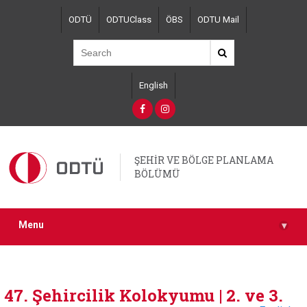
Skip
ODTÜ
ODTUClass
ÖBS
ODTU Mail
to
main
content
English
ŞEHİR VE BÖLGE PLANLAMA
BÖLÜMÜ
Menu
▾
47. Şehircilik Kolokyumu | 2. ve 3.