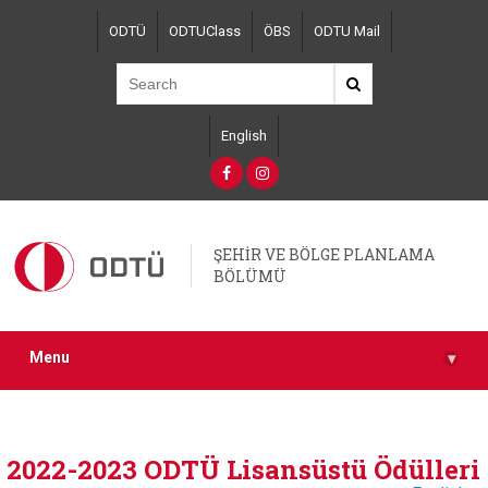
Skip
ODTÜ
ODTUClass
ÖBS
ODTU Mail
to
main
content
English
ŞEHİR VE BÖLGE PLANLAMA
BÖLÜMÜ
Menu
▾
2022-2023 ODTÜ Lisansüstü Ödülleri