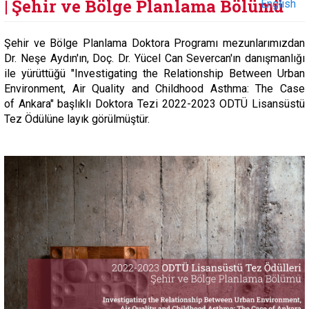
| Şehir ve Bölge Planlama Bölümü
English
Şehir ve Bölge Planlama Doktora Programı mezunlarımızdan
Dr. Neşe Aydın'ın, Doç. Dr. Yücel Can Severcan'ın danışmanlığı
ile yürüttüğü "
Investigating the Relationship
Between Urban
Environment, Air Quality and Childhood Asthma: The Case
of
Ankara
" başlıklı Doktora Tezi 2022-2023 ODTÜ Lisansüstü
Tez Ödülüne layık görülmüştür.