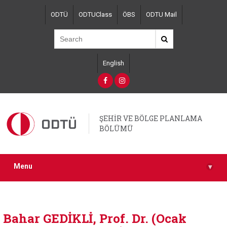
Skip
ODTÜ
ODTUClass
ÖBS
ODTU Mail
to
main
content
English
ŞEHİR VE BÖLGE PLANLAMA
BÖLÜMÜ
Menu
▾
Bahar GEDİKLİ, Prof. Dr. (Ocak