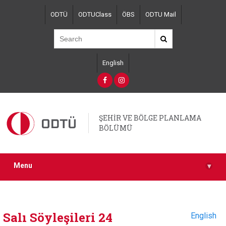
Skip
ODTÜ
ODTUClass
ÖBS
ODTU Mail
to
main
content
English
ŞEHİR VE BÖLGE PLANLAMA
BÖLÜMÜ
Menu
▾
Salı Söyleşileri 24
English