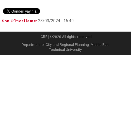
Son Güncelleme:
23/03/2024 - 16:49
CRP | ©2020 All rights reserved
Department of City and Regional Planning, Middle East
Technical University