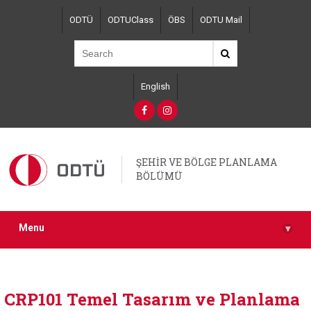
Skip
ODTÜ
ODTUClass
ÖBS
ODTU Mail
to
main
content
English
ŞEHİR VE BÖLGE PLANLAMA
BÖLÜMÜ
Menu
▾
CRP101 Temel Tasarım ve Planlama