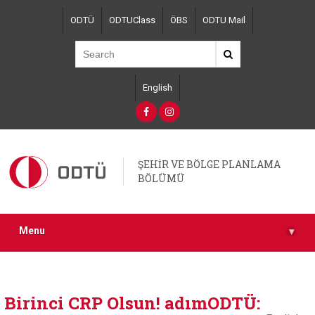
Skip
ODTÜ
ODTUClass
ÖBS
ODTU Mail
to
main
content
English
ŞEHİR VE BÖLGE PLANLAMA
BÖLÜMÜ
Menu
▾
Birinci CRP Olsun! adımODTÜ: